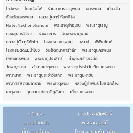
ไหว้พระ
ไหลเรือไฟ
ร้านอาหารธาตุพนม
นครพนม
เที่ยววัด
จังหวัดนครพนม
หลวงปู่เสาร์ กันตสีโล
Hotel Nakhonphanom
พระธาตุท่าอุเทน
พระธาตุเรณู
ถนนสุนทรวิจิตร
ร้านอาหาร
วัดพระธาตุพนม
หลวงปู่มั่น ภูริทัตโต
โรงแรมนครพนม
Hotel
พิพิธภัณฑ์
โรงแรมติดแม่น้ำโขง
วันสัตตนาคารำลึก
พระธาตุนครพนม
ที่พักนครพนม
พระธาตุประสิทธิ์
ทำบุญสร้างเจดีย์
วัดพญานาค
อำเภอธาตุพนม
พระธาตุประจำวันเกิด นครพนม
พญานาค
พระธาตุประจำวันเกิด
พระธาตุมหาชัย
พญาศรีสัตตนาคราช
พระธาตุพนม
หลวงปู่คำพันธ์ โฆสปัญโญ
ธาตุพนม
อุทยานแห่งชาติภูลังกา
เที่ยวนครพนม
หน้าแรก
ข่าวประชาสัมพันธ์
สถานที่แนะนำ
พระธาตุเจดีย์
เที่ยวตามอำเภอ
โรงแรม รีสอร์ท ที่พัก