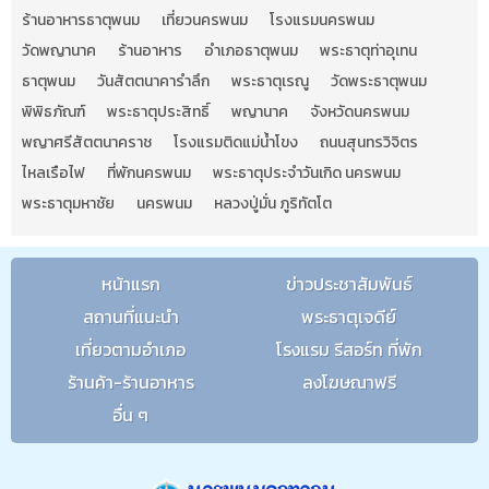
ร้านอาหารธาตุพนม
เที่ยวนครพนม
โรงแรมนครพนม
วัดพญานาค
ร้านอาหาร
อำเภอธาตุพนม
พระธาตุท่าอุเทน
ธาตุพนม
วันสัตตนาคารำลึก
พระธาตุเรณู
วัดพระธาตุพนม
พิพิธภัณฑ์
พระธาตุประสิทธิ์
พญานาค
จังหวัดนครพนม
พญาศรีสัตตนาคราช
โรงแรมติดแม่น้ำโขง
ถนนสุนทรวิจิตร
ไหลเรือไฟ
ที่พักนครพนม
พระธาตุประจำวันเกิด นครพนม
พระธาตุมหาชัย
นครพนม
หลวงปู่มั่น ภูริทัตโต
หน้าแรก
ข่าวประชาสัมพันธ์
สถานที่แนะนำ
พระธาตุเจดีย์
เที่ยวตามอำเภอ
โรงแรม รีสอร์ท ที่พัก
ร้านค้า-ร้านอาหาร
ลงโฆษณาฟรี
อื่น ๆ