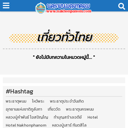
เที่ยวทั่วไทย
" ยังไม่มีบทความในหมวดหมู่นี้... "
#Hashtag
พระธาตุพนม
ไหว้พระ
พระธาตุประจำวันเกิด
อุทยานแห่งชาติภูลังกา
เที่ยววัด
พระธาตุนครพนม
หลวงปู่คำพันธ์ โฆสปัญโญ
ทำบุญสร้างเจดีย์
Hotel
Hotel Nakhonphanom
หลวงปู่เสาร์ กันตสีโล