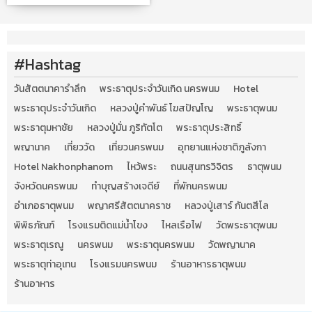
#Hashtag
วันสัตตนาคารำลึก
พระธาตุประจำวันเกิด นครพนม
Hotel
พระธาตุประจำวันเกิด
หลวงปู่คำพันธ์ โฆสปัญโญ
พระธาตุพนม
พระธาตุมหาชัย
หลวงปู่มั่น ภูริทัตโต
พระธาตุประสิทธิ์
พญานาค
เที่ยววัด
เที่ยวนครพนม
อุทยานแห่งชาติภูลังกา
Hotel Nakhonphanom
ไหว้พระ
ถนนสุนทรวิจิตร
ธาตุพนม
จังหวัดนครพนม
ทำบุญสร้างเจดีย์
ที่พักนครพนม
อำเภอธาตุพนม
พญาศรีสัตตนาคราช
หลวงปู่เสาร์ กันตสีโล
พิพิธภัณฑ์
โรงแรมติดแม่น้ำโขง
ไหลเรือไฟ
วัดพระธาตุพนม
พระธาตุเรณู
นครพนม
พระธาตุนครพนม
วัดพญานาค
พระธาตุท่าอุเทน
โรงแรมนครพนม
ร้านอาหารธาตุพนม
ร้านอาหาร