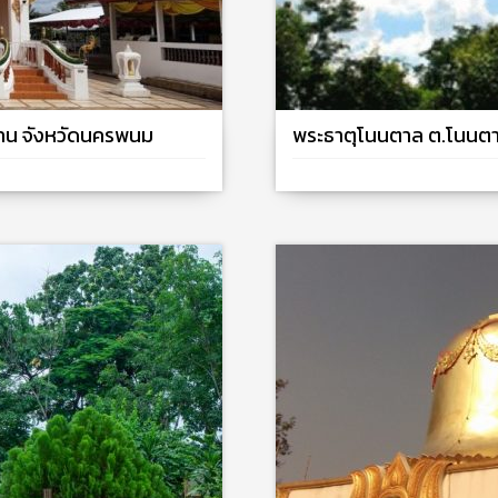
เทน จังหวัดนครพนม
พระธาตุโนนตาล ต.โนนตา