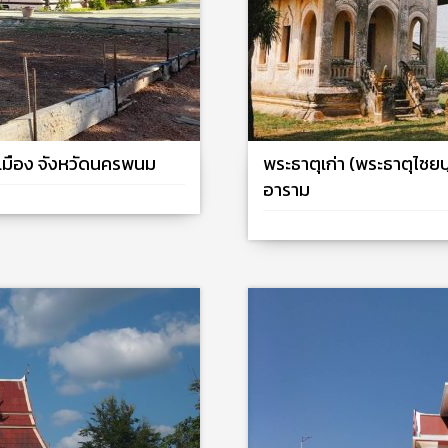
เมือง​ จังหวัดนครพนม
พระธาตุเก่า (พระธาตุไชยบ
อาราม