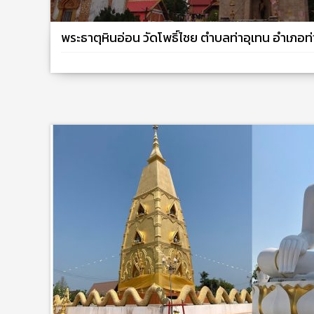
พระธาตุหินอ่อน วัดโพธิ์ไชย ตำบลท่าอุเทน อำเภอท่