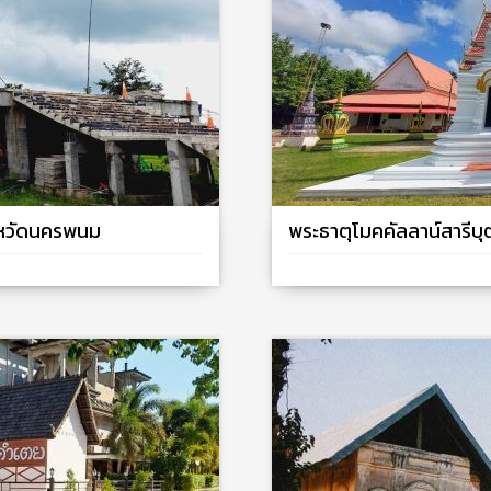
งหวัดนครพนม
พระธาตุโมคคัลลาน์สารีบุ