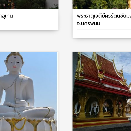
าอุเทน
พระธาตุเจดีย์ศิริรัตนชั
จ.นครพนม