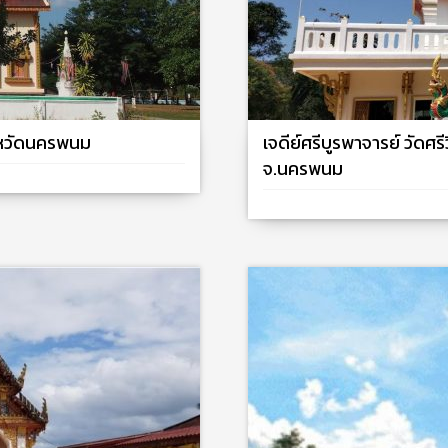
งหวัดนครพนม
เจดีย์ศรีบูรพาจารย์ วัดศร
จ.นครพนม