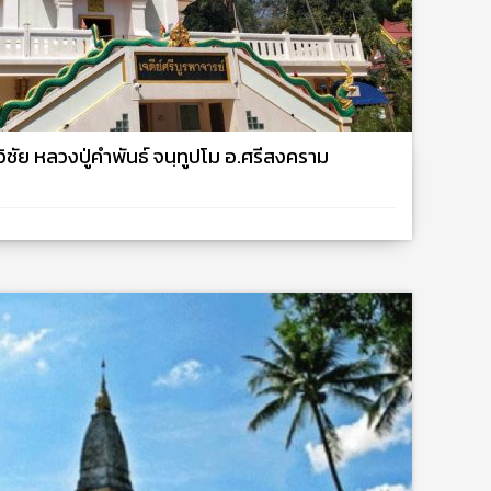
ีวิชัย หลวงปู่คำพันธ์ จนฺทูปโม อ.ศรีสงคราม