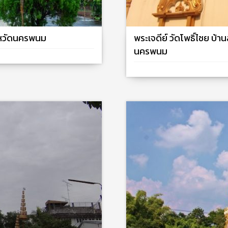
งหวัดนครพนม
พระเจดีย์ วัดโพธิ์ไชย บ้
นครพนม