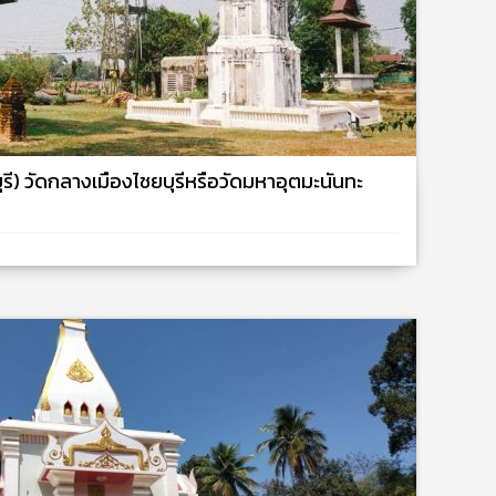
ุรี) วัดกลางเมืองไชยบุรีหรือวัดมหาอุตมะนันทะ