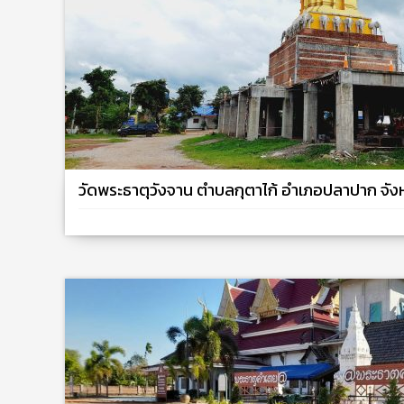
วัดพระธาตุวังจาน ตำบลกุตาไก้ อำเภอปลาปาก จั