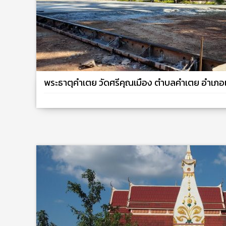
พระธาตุคำเตย วัดศรีคุณเมือง​ ตำบลคำเตย​ อำเภอ