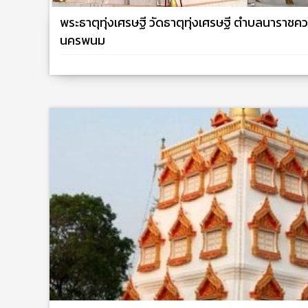
พระธาตุทุ่งเศรษฐี วัดธาตุทุ่งเศรษฐี ตำบลนาราชค
นครพนม