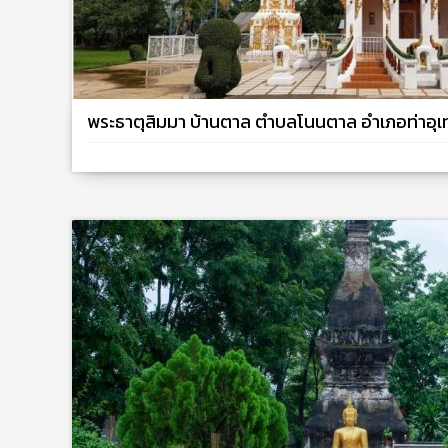
พระธาตุสิมมา บ้านตาล ตำบลโนนตาล อำเภอท่าอุ