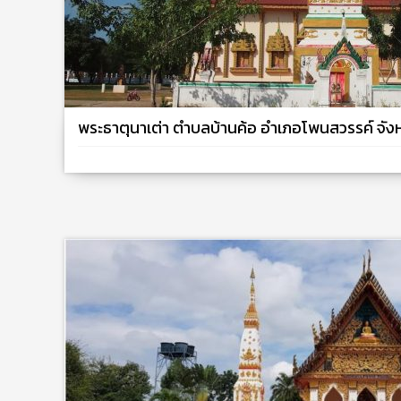
พระธาตุนาเต่า ตำบลบ้านค้อ อำเภอโพนสวรรค์ จั