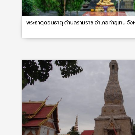
พระธาตุดอนธาตุ ตำบลรามราช อำเภอท่าอุเทน จั