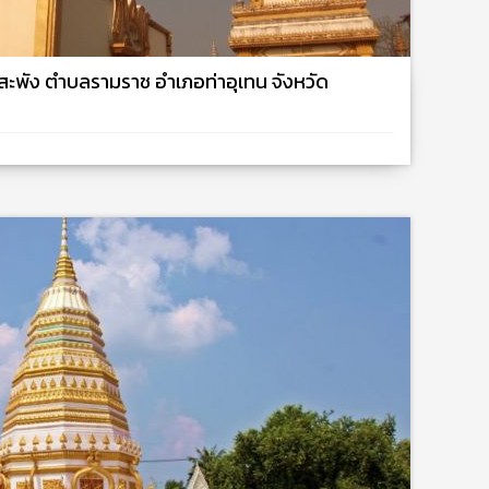
านสะพัง ตำบลรามราช อำเภอท่าอุเทน จังหวัด