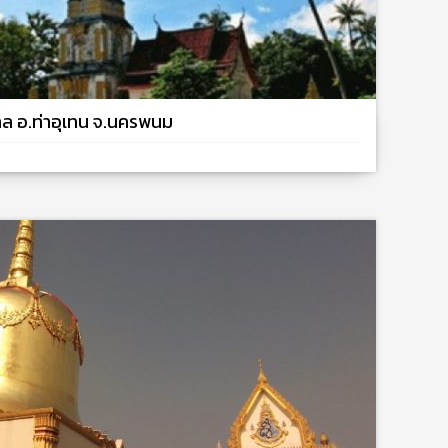
ล อ.ท่าอุเทน จ.นครพนม