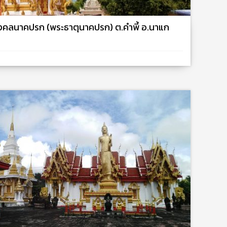
ยมงคลนาคปรก (พระธาตุนาคปรก) ต.คำพี้ อ.นาแก