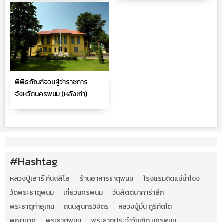
พิพิธภัณฑ์จวนผู้ว่าราชการ
จังหวัดนครพนม (หลังเก่า)
#Hashtag
หลวงปู่เสาร์ กันตสีโล
ร้านอาหารธาตุพนม
โรงแรมติดแม่น้ำโขง
วัดพระธาตุพนม
เที่ยวนครพนม
วันสัตตนาคารำลึก
พระธาตุท่าอุเทน
ถนนสุนทรวิจิตร
หลวงปู่มั่น ภูริทัตโต
พญานาค
พระธาตุพนม
พระธาตุประจำวันเกิด นครพนม