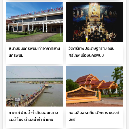
สนามบินนครพนม ท่าอากาศยาน
วัดศรีเทพประดิษฐาราม ถนน
นครพนม
ศรีเทพ เมืองนครพนม
หาดแห่ บ้านน้ำก่ำ สันดอนกลาง
หอเฉลิมพระเกียรติพระราชวงศ์
แม่น้ำโขง ตำบลน้ำก่ำ อำเภอ
จักรี
ธาตุพนม