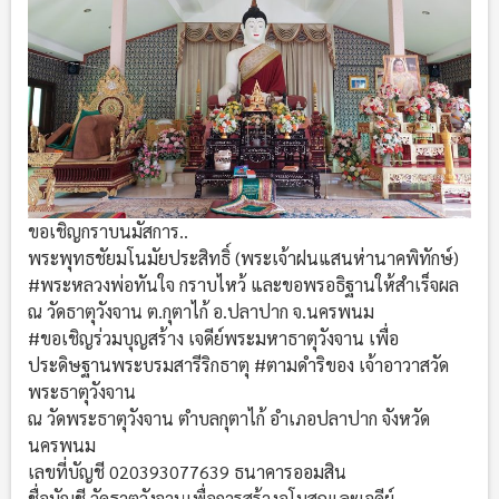
ขอเชิญกราบนมัสการ..
พระพุทธชัยมโนมัยประสิทธิ์ (พระเจ้าฝนแสนห่านาคพิทักษ์)
#พระหลวงพ่อทันใจ
กราบไหว้ และขอพรอธิฐานให้สำเร็จผล
ณ วัดธาตุวังจาน ต.กุตาไก้ อ.ปลาปาก จ.นครพนม
#ขอเชิญร่วมบุญสร้าง
เจดีย์พระมหาธาตุวังจาน เพื่อ
ประดิษฐานพระบรมสารีริกธาตุ
#ตามดำริของ
เจ้าอาวาสวัด
พระธาตุวังจาน
ณ วัดพระธาตุวังจาน ตำบลกุตาไก้ อำเภอปลาปาก จังหวัด
นครพนม
เลขที่บัญชี 020393077639 ธนาคารออมสิน
ชื่อบัญชี วัดธาตุวังจานเพื่อการสร้างอุโบสถและเจดีย์