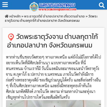
หน้าหลัก
»
พระธาตุเจดีย์
อำเภอปลาปาก
เที่ยวตามอำเภอ
»
วัดพระ
ธาตุวังจาน ตำบลกุตาไก้ อำเภอปลาปาก จังหวัดนครพนม
วัดพระธาตุวังจาน ตำบลกุตาไก้
อำเภอปลาปาก จังหวัดนครพนม
หากท่านชื่นชอบวัดสวยๆ ทางภาคเหนือ แต่ยังไม่มีโอกาสได้ไป
อยากเห็นวัดที่มีศิลปะล้านนา แบบทางภาคเหนือ ที่นี่
#นครพนม
บ้านเราก็มี วันนี้แอดมินจะมาขอแนะนำวัดธาตุวัง
จาน ต.กุตาไก้ อ.ปลาปาก จ.นครพนม ภายในวัดกำลังมีการ
ก่อสร้างพระธาตุเจดีย์ ขอเชิญร่วมบุญได้ครับ และสิ่งก่อสร้างอืน
ๆ ที่เป็นศิลปะทางภาคเหนือ และยังมีพระพุทธเจ้าทันใจ
ศิลปะ นกหัสดีลิงค์ ภายในวัด งดงาม ท่ามกลางป่าและทุ่งนา
เชิญทุกท่านไปกราบไหว้และสัมผัสกันครับ