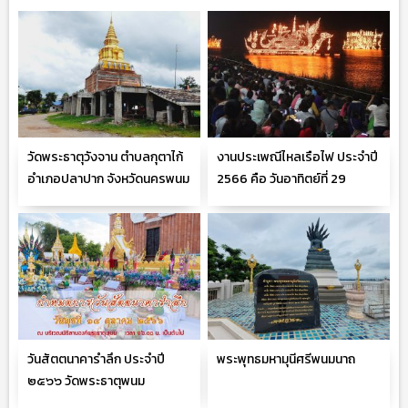
วัดพระธาตุวังจาน ตำบลกุตาไก้
งานประเพณีไหลเรือไฟ ประจำปี
อำเภอปลาปาก จังหวัดนครพนม
2566 คือ วันอาทิตย์ที่ 29
ตุลาคม 2566
วันสัตตนาคารำลึก ประจำปี
พระพุทธมหามุนีศรีพนมนาถ
๒๕๖๖ วัดพระธาตุพนม
วรมหาวิหาร จ.นครพนม