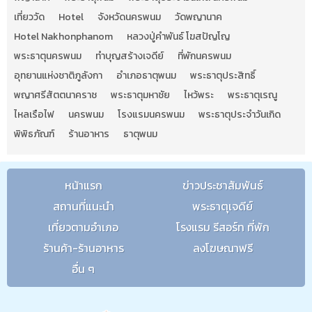
เที่ยววัด
Hotel
จังหวัดนครพนม
วัดพญานาค
Hotel Nakhonphanom
หลวงปู่คำพันธ์ โฆสปัญโญ
พระธาตุนครพนม
ทำบุญสร้างเจดีย์
ที่พักนครพนม
อุทยานแห่งชาติภูลังกา
อำเภอธาตุพนม
พระธาตุประสิทธิ์
พญาศรีสัตตนาคราช
พระธาตุมหาชัย
ไหว้พระ
พระธาตุเรณู
ไหลเรือไฟ
นครพนม
โรงแรมนครพนม
พระธาตุประจำวันเกิด
พิพิธภัณฑ์
ร้านอาหาร
ธาตุพนม
หน้าแรก
ข่าวประชาสัมพันธ์
สถานที่แนะนำ
พระธาตุเจดีย์
เที่ยวตามอำเภอ
โรงแรม รีสอร์ท ที่พัก
ร้านค้า-ร้านอาหาร
ลงโฆษณาฟรี
อื่น ๆ