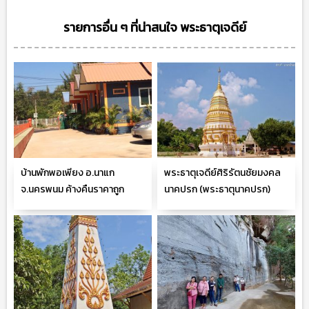
รายการอื่น ๆ ที่น่าสนใจ พระธาตุเจดีย์
บ้านพักพอเพียง อ.นาแก
พระธาตุเจดีย์ศิริรัตนชัยมงคล
จ.นครพนม ค้างคืนราคาถูก
นาคปรก (พระธาตุนาคปรก)
ต.คำพี้ อ.นาแก จ.นครพนม