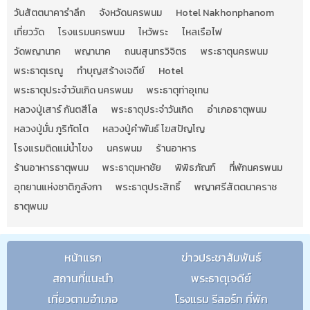
วันสัตตนาคารำลึก
จังหวัดนครพนม
Hotel Nakhonphanom
เที่ยววัด
โรงแรมนครพนม
ไหว้พระ
ไหลเรือไฟ
วัดพญานาค
พญานาค
ถนนสุนทรวิจิตร
พระธาตุนครพนม
พระธาตุเรณู
ทำบุญสร้างเจดีย์
Hotel
พระธาตุประจำวันเกิด นครพนม
พระธาตุท่าอุเทน
หลวงปู่เสาร์ กันตสีโล
พระธาตุประจำวันเกิด
อำเภอธาตุพนม
หลวงปู่มั่น ภูริทัตโต
หลวงปู่คำพันธ์ โฆสปัญโญ
โรงแรมติดแม่น้ำโขง
นครพนม
ร้านอาหาร
ร้านอาหารธาตุพนม
พระธาตุมหาชัย
พิพิธภัณฑ์
ที่พักนครพนม
อุทยานแห่งชาติภูลังกา
พระธาตุประสิทธิ์
พญาศรีสัตตนาคราช
ธาตุพนม
หน้าแรก
ข่าวประชาสัมพันธ์
สถานที่แนะนำ
พระธาตุเจดีย์
เที่ยวตามอำเภอ
โรงแรม รีสอร์ท ที่พัก