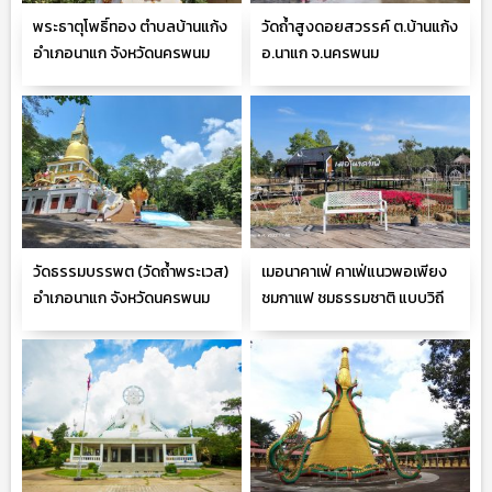
พระธาตุโพธิ์ทอง ตำบลบ้านแก้ง
วัดถ้ำสูงดอยสวรรค์ ต.บ้านแก้ง
อำเภอนาแก จังหวัดนครพนม
อ.นาแก จ.นครพนม
วัดธรรมบรรพต (วัดถ้ำพระเวส)
เมอนาคาเฟ่ คาเฟ่แนวพอเพียง
อำเภอนาแก จังหวัดนครพนม
ชมกาแฟ ชมธรรมชาติ แบบวิถี
พอเพียง อ.นาแก จ.นครพนม