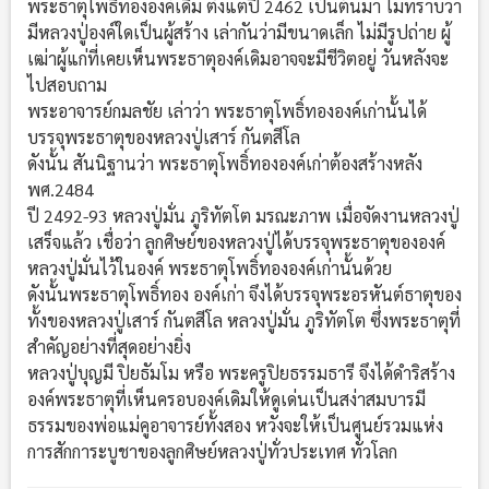
พระธาตุโพธิ์ทององค์เดิม ตั้งแต่ปี 2462 เป็นต้นมา ไม่ทราบว่า
มีหลวงปู่องค์ใดเป็นผู้สร้าง เล่ากันว่ามีขนาดเล็ก ไม่มีรูปถ่าย ผู้
เฒ่าผู้แก่ที่เคยเห็นพระธาตุองค์เดิมอาจจะมีชีวิตอยู่ วันหลังจะ
ไปสอบถาม
พระอาจารย์กมลชัย เล่าว่า พระธาตุโพธิ์ทององค์เก่านั้นได้
บรรจุพระธาตุของหลวงปู่เสาร์ กันตสีโล
ดังนั้น สันนิฐานว่า พระธาตุโพธิ์ทององค์เก่าต้องสร้างหลัง
พศ.2484
ปี 2492-93 หลวงปู่มั่น ภูริทัตโต มรณะภาพ เมื่อจัดงานหลวงปู่
เสร็จแล้ว เชื่อว่า ลูกศิษย์ของหลวงปู่ได้บรรจุพระธาตุขององค์
หลวงปู่มั่นไว้ในองค์ พระธาตุโพธิ์ทององค์เก่านั้นด้วย
ดังนั้นพระธาตุโพธิ์ทอง องค์เก่า จึงได้บรรจุพระอรหันต์ธาตุของ
ทั้งของหลวงปู่เสาร์ กันตสีโล หลวงปู่มั่น ภูริทัตโต ซึ่งพระธาตุที่
สำคัญอย่างที่สุดอย่างยิ่ง
หลวงปู่บุญมี ปิยธัมโม หรือ พระครูปิยธรรมธารี จึงได้ดำริสร้าง
องค์พระธาตุที่เห็นครอบองค์เดิมให้ดูเด่นเป็นสง่าสมบารมี
ธรรมของพ่อแม่คูอาจารย์ทั้งสอง หวังจะให้เป็นศูนย์รวมแห่ง
การสักการะบูชาของลูกศิษย์หลวงปู่ทั่วประเทศ ทั่วโลก