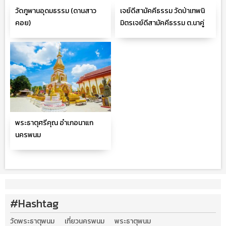
วัดภูพานอุดมธรรม (ดานสาว
เจย์ดีสามัคคีธรรม วัดป่าเทพนิ
คอย)
มิตรเจย์ดีสามัคคีธรรม ต.นาคู่
อ.นาแก จ.นครพนม
พระธาตุศรีคุณ อำเภอนาแก
นครพนม
#Hashtag
วัดพระธาตุพนม
เที่ยวนครพนม
พระธาตุพนม