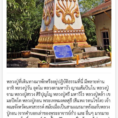
หลวงปู่ที่เดินทางมาพักหรืออยู่ปฎิบัติธรรมที่นี่ มีหลายท่าน
อาทิ หลวงปู่วัน อุตโม หลวงตามหาบัว ญาณสัมปันโน หลวงปู่
จาม หลวงปู่สรวง สิริปุญโญ หลวงปู่ศรี มหาวีโร หลวงปู่หล้า เข
มะปัตโต หลวงปู่กอน พระเทพมงคลสุธี (สีแพง รตนโชโต) เจ้า
คณะจังหวัดนครสวรรค์ สมัยเมื่อเป็นสามเณรมาพร้อมกับหลวง
ปู่กอน (จากคำบอกเล่าของพระอาจารย์ก่ำ) และ อื่นๆ มากมาย