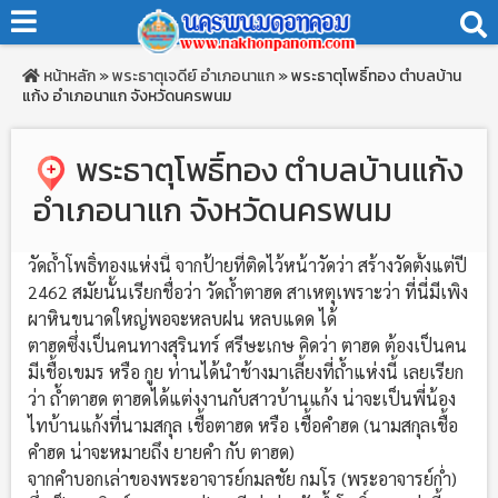
หน้าหลัก
»
พระธาตุเจดีย์
อำเภอนาแก
»
พระธาตุโพธิ์ทอง ตำบลบ้าน
แก้ง อำเภอนาแก จังหวัดนครพนม
พระธาตุโพธิ์ทอง ตำบลบ้านแก้ง
อำเภอนาแก จังหวัดนครพนม
วัดถ้ำโพธิ์ทองแห่งนี้ จากป้ายที่ติดไว้หน้าวัดว่า สร้างวัดตั้งแต่ปี
2462 สมัยนั้นเรียกชื่อว่า วัดถ้ำตาฮด สาเหตุเพราะว่า ที่นี่มีเพิง
ผาหินขนาดใหญ่พอจะหลบฝน หลบแดด ได้
ตาฮดซึ่งเป็นคนทางสุรินทร์ ศรีษะเกษ คิดว่า ตาฮด ต้องเป็นคน
มีเชื้อเขมร หรือ กูย ท่านได้นำช้างมาเลี้ยงที่ถ้ำแห่งนี้ เลยเรียก
ว่า ถ้ำตาฮด ตาฮดได้แต่งงานกับสาวบ้านแก้ง น่าจะเป็นพี่น้อง
ไทบ้านแก้งที่นามสกุล เชื้อตาฮด หรือ เชื้อคำฮด (นามสกุลเชื้อ
คำฮด น่าจะหมายถึง ยายคำ กับ ตาฮด)
จากคำบอกเล่าของพระอาจารย์กมลชัย กมโร (พระอาจารย์ก่ำ)