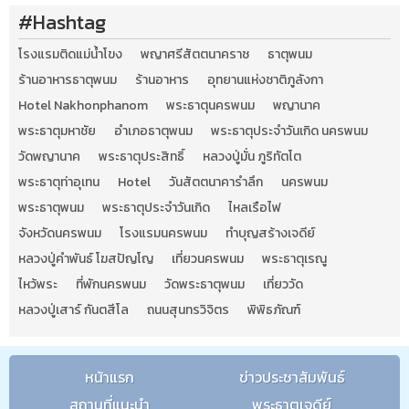
#Hashtag
โรงแรมติดแม่น้ำโขง
พญาศรีสัตตนาคราช
ธาตุพนม
ร้านอาหารธาตุพนม
ร้านอาหาร
อุทยานแห่งชาติภูลังกา
Hotel Nakhonphanom
พระธาตุนครพนม
พญานาค
พระธาตุมหาชัย
อำเภอธาตุพนม
พระธาตุประจำวันเกิด นครพนม
วัดพญานาค
พระธาตุประสิทธิ์
หลวงปู่มั่น ภูริทัตโต
พระธาตุท่าอุเทน
Hotel
วันสัตตนาคารำลึก
นครพนม
พระธาตุพนม
พระธาตุประจำวันเกิด
ไหลเรือไฟ
จังหวัดนครพนม
โรงแรมนครพนม
ทำบุญสร้างเจดีย์
หลวงปู่คำพันธ์ โฆสปัญโญ
เที่ยวนครพนม
พระธาตุเรณู
ไหว้พระ
ที่พักนครพนม
วัดพระธาตุพนม
เที่ยววัด
หลวงปู่เสาร์ กันตสีโล
ถนนสุนทรวิจิตร
พิพิธภัณฑ์
หน้าแรก
ข่าวประชาสัมพันธ์
สถานที่แนะนำ
พระธาตุเจดีย์