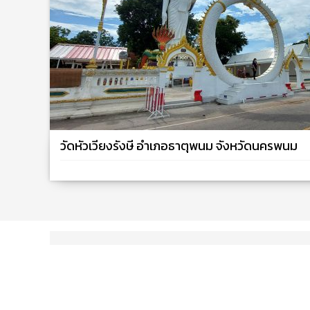
วัดหัวเวียงรังษี อำเภอธาตุพนม จังหวัดนครพนม