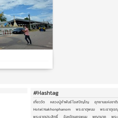
#Hashtag
เที่ยววัด
หลวงปู่คำพันธ์ โฆสปัญโญ
อุทยานแห่งชาติ
Hotel Nakhonphanom
พระธาตุพนม
พระธาตุเรณ
พระธาตุประสิทธิ์
จังหวัดนครพนม
พญานาค
พระ