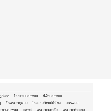
ภูลังกา
โรงแรมนครพนม
ที่พักนครพนม
ู
วัดพระธาตุพนม
โรงแรมติดแม่น้ำโขง
นครพนม
ธาตุนครพนม
Hotel
พระธาตุมหาชัย
พระธาตุท่าอุเทน