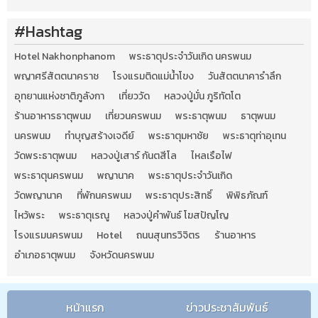
#Hashtag
Hotel Nakhonphanom
พระธาตุประจำวันเกิด นครพนม
พญาศรีสัตตนาคราช
โรงแรมติดแม่น้ำโขง
วันสัตตนาคารำลึก
อุทยานแห่งชาติภูลังกา
เที่ยววัด
หลวงปู่มั่น ภูริทัตโต
ร้านอาหารธาตุพนม
เที่ยวนครพนม
พระธาตุพนม
ธาตุพนม
นครพนม
ทำบุญสร้างเจดีย์
พระธาตุมหาชัย
พระธาตุท่าอุเทน
วัดพระธาตุพนม
หลวงปู่เสาร์ กันตสีโล
ไหลเรือไฟ
พระธาตุนครพนม
พญานาค
พระธาตุประจำวันเกิด
วัดพญานาค
ที่พักนครพนม
พระธาตุประสิทธิ์
พิพิธภัณฑ์
ไหว้พระ
พระธาตุเรณู
หลวงปู่คำพันธ์ โฆสปัญโญ
โรงแรมนครพนม
Hotel
ถนนสุนทรวิจิตร
ร้านอาหาร
อำเภอธาตุพนม
จังหวัดนครพนม
หน้าแรก
ข่าวประชาสัมพันธ์