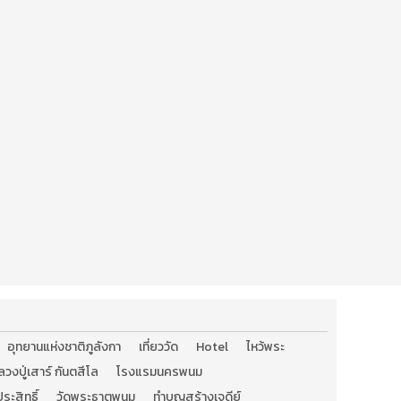
อุทยานแห่งชาติภูลังกา
เที่ยววัด
Hotel
ไหว้พระ
ลวงปู่เสาร์ กันตสีโล
โรงแรมนครพนม
ระสิทธิ์
วัดพระธาตุพนม
ทำบุญสร้างเจดีย์