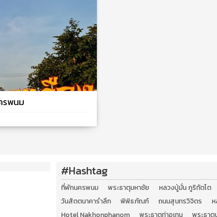
นครพนม
#Hashtag
ที่พักนครพนม
พระธาตุมหาชัย
หลวงปู่มั่น ภูริทัตโต
วันสัตตนาคารำลึก
พิพิธภัณฑ์
ถนนสุนทรวิจิตร
ห
Hotel Nakhonphanom
พระธาตุท่าอุเทน
พระธาตุป