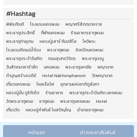
#Hashtag
พิพิธภัณฑ์
โรงแรมนครพนม
พญาศรีสัตตนาคราช
พระธาตุประสิทธิ์
ที่พักนครพนม
ร้านอาหารธาตุพนม
พระธาตุท่าอุเทน
หลวงปู่เสาร์ กันตสีโล
ไหว้พระ
โรงแรมติดแม่น้ำโขง
พระธาตุพนม
จังหวัดนครพนม
พระธาตุประจำวันเกิด
ถนนสุนทรวิจิตร
พระธาตุเรณู
วันสัตตนาคารำลึก
นครพนม
พระธาตุมหาชัย
พญานาค
ทำบุญสร้างเจดีย์
Hotel Nakhonphanom
วัดพญานาค
เที่ยวนครพนม
ไหลเรือไฟ
อุทยานแห่งชาติภูลังกา
หลวงปู่มั่น ภูริทัตโต
ร้านอาหาร
พระธาตุประจำวันเกิด นครพนม
วัดพระธาตุพนม
ธาตุพนม
พระธาตุนครพนม
Hotel
เที่ยววัด
หลวงปู่คำพันธ์ โฆสปัญโญ
อำเภอธาตุพนม
หน้าแรก
ข่าวประชาสัมพันธ์