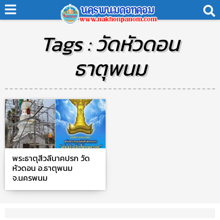
Tags : วัดหัวดอน
ธาตุพนม
พระธาตุสีวลีนาคปรก วัด
หัวดอน อ.ธาตุพนม
จ.นครพนม