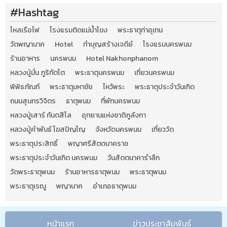
#Hashtag
ไหลเรือไฟ
โรงแรมติดแม่น้ำโขง
พระธาตุท่าอุเทน
วัดพญานาค
Hotel
ทำบุญสร้างเจดีย์
โรงแรมนครพนม
ร้านอาหาร
นครพนม
Hotel Nakhonphanom
หลวงปู่มั่น ภูริทัตโต
พระธาตุนครพนม
เที่ยวนครพนม
พิพิธภัณฑ์
พระธาตุมหาชัย
ไหว้พระ
พระธาตุประจำวันเกิด
ถนนสุนทรวิจิตร
ธาตุพนม
ที่พักนครพนม
หลวงปู่เสาร์ กันตสีโล
อุทยานแห่งชาติภูลังกา
หลวงปู่คำพันธ์ โฆสปัญโญ
จังหวัดนครพนม
เที่ยววัด
พระธาตุประสิทธิ์
พญาศรีสัตตนาคราช
พระธาตุประจำวันเกิด นครพนม
วันสัตตนาคารำลึก
วัดพระธาตุพนม
ร้านอาหารธาตุพนม
พระธาตุพนม
พระธาตุเรณู
พญานาค
อำเภอธาตุพนม
หน้าแรก
ข่าวประชาสัมพันธ์