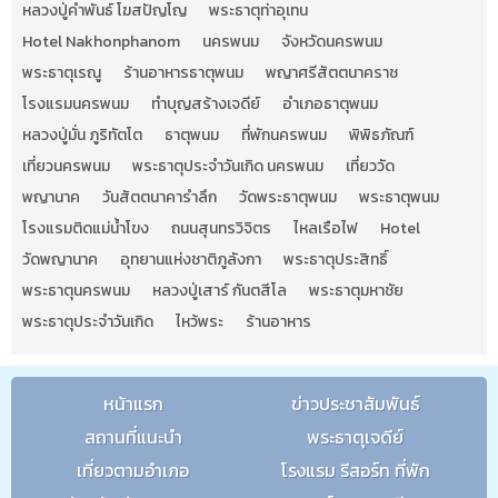
หลวงปู่คำพันธ์ โฆสปัญโญ
พระธาตุท่าอุเทน
Hotel Nakhonphanom
นครพนม
จังหวัดนครพนม
พระธาตุเรณู
ร้านอาหารธาตุพนม
พญาศรีสัตตนาคราช
โรงแรมนครพนม
ทำบุญสร้างเจดีย์
อำเภอธาตุพนม
หลวงปู่มั่น ภูริทัตโต
ธาตุพนม
ที่พักนครพนม
พิพิธภัณฑ์
เที่ยวนครพนม
พระธาตุประจำวันเกิด นครพนม
เที่ยววัด
พญานาค
วันสัตตนาคารำลึก
วัดพระธาตุพนม
พระธาตุพนม
โรงแรมติดแม่น้ำโขง
ถนนสุนทรวิจิตร
ไหลเรือไฟ
Hotel
วัดพญานาค
อุทยานแห่งชาติภูลังกา
พระธาตุประสิทธิ์
พระธาตุนครพนม
หลวงปู่เสาร์ กันตสีโล
พระธาตุมหาชัย
พระธาตุประจำวันเกิด
ไหว้พระ
ร้านอาหาร
หน้าแรก
ข่าวประชาสัมพันธ์
สถานที่แนะนำ
พระธาตุเจดีย์
เที่ยวตามอำเภอ
โรงแรม รีสอร์ท ที่พัก