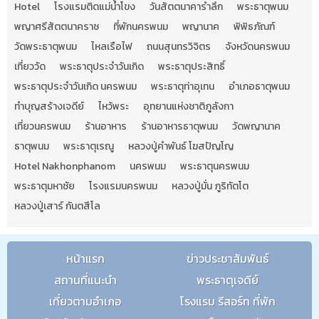
Hotel
โรงแรมติดแม่น้ำโขง
วันสัตตนาคารำลึก
พระธาตุพนม
พญาศรีสัตตนาคราช
ที่พักนครพนม
พญานาค
พิพิธภัณฑ์
วัดพระธาตุพนม
ไหลเรือไฟ
ถนนสุนทรวิจิตร
จังหวัดนครพนม
เที่ยววัด
พระธาตุประจำวันเกิด
พระธาตุประสิทธิ์
พระธาตุประจำวันเกิด นครพนม
พระธาตุท่าอุเทน
อำเภอธาตุพนม
ทำบุญสร้างเจดีย์
ไหว้พระ
อุทยานแห่งชาติภูลังกา
เที่ยวนครพนม
ร้านอาหาร
ร้านอาหารธาตุพนม
วัดพญานาค
ธาตุพนม
พระธาตุเรณู
หลวงปู่คำพันธ์ โฆสปัญโญ
Hotel Nakhonphanom
นครพนม
พระธาตุนครพนม
พระธาตุมหาชัย
โรงแรมนครพนม
หลวงปู่มั่น ภูริทัตโต
หลวงปู่เสาร์ กันตสีโล
หน้าแรก
ข่าวประชาสัมพันธ์
สถานที่แนะนำ
พระธาตุเจดีย์
เที่ยวตามอำเภอ
โรงแรม รีสอร์ท ที่พัก