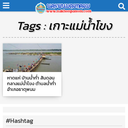
Tags : เกาะแม่น้ำโขง
หาดแห่ บ้านน้ำก่ำ สันดอน
กลางแม่น้ำโขง ตำบลน้ำก่ำ
อำเภอธาตุพนม
#Hashtag