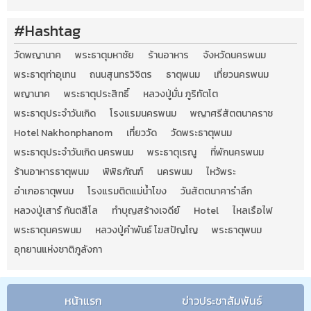
#Hashtag
วัดพญานาค
พระธาตุมหาชัย
ร้านอาหาร
จังหวัดนครพนม
พระธาตุท่าอุเทน
ถนนสุนทรวิจิตร
ธาตุพนม
เที่ยวนครพนม
พญานาค
พระธาตุประสิทธิ์
หลวงปู่มั่น ภูริทัตโต
พระธาตุประจำวันเกิด
โรงแรมนครพนม
พญาศรีสัตตนาคราช
Hotel Nakhonphanom
เที่ยววัด
วัดพระธาตุพนม
พระธาตุประจำวันเกิด นครพนม
พระธาตุเรณู
ที่พักนครพนม
ร้านอาหารธาตุพนม
พิพิธภัณฑ์
นครพนม
ไหว้พระ
อำเภอธาตุพนม
โรงแรมติดแม่น้ำโขง
วันสัตตนาคารำลึก
หลวงปู่เสาร์ กันตสีโล
ทำบุญสร้างเจดีย์
Hotel
ไหลเรือไฟ
พระธาตุนครพนม
หลวงปู่คำพันธ์ โฆสปัญโญ
พระธาตุพนม
อุทยานแห่งชาติภูลังกา
หน้าแรก
ข่าวประชาสัมพันธ์