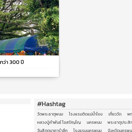
ุกว่า 300 ปี
#Hashtag
วัดพระธาตุพนม
โรงแรมติดแม่น้ำโขง
เที่ยววัด
พ
หลวงปู่คำพันธ์ โฆสปัญโญ
นครพนม
พระธาตุประสิทธ
วันสัตตนาคารำลึก
โรงแรมนครพนม
จังหวัดนครพ