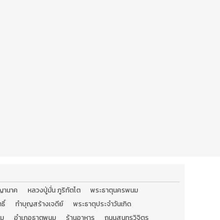
ญานาค
หลวงปู่มั่น ภูริทัตโต
พระธาตุนครพนม
ิ์
ทำบุญสร้างเจดีย์
พระธาตุประจำวันเกิด
นม
อำเภอธาตุพนม
ร้านอาหาร
ถนนสุนทรวิจิตร