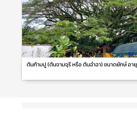
ต้นก้ามปู (ต้นจามจุรี หรือ ต้นฉำฉา) ขนาดยักษ์ อาย