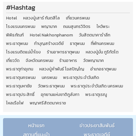
#Hashtag
Hotel
หลวงปู่เสาร์ กันตสีโล
เที่ยวนครพนม
โรงแรมนครพนม
พญานาค
ถนนสุนทรวิจิตร
ไหว้พระ
พิพิธภัณฑ์
Hotel Nakhonphanom
วันสัตตนาคารำลึก
พระธาตุพนม
ทำบุญสร้างเจดีย์
ธาตุพนม
ที่พักนครพนม
โรงแรมติดแม่น้ำโขง
ร้านอาหารธาตุพนม
หลวงปู่มั่น ภูริทัตโต
เที่ยววัด
จังหวัดนครพนม
ร้านอาหาร
วัดพญานาค
พระธาตุท่าอุเทน
หลวงปู่คำพันธ์ โฆสปัญโญ
อำเภอธาตุพนม
พระธาตุนครพนม
นครพนม
พระธาตุประจำวันเกิด
พระธาตุมหาชัย
วัดพระธาตุพนม
พระธาตุประจำวันเกิด นครพนม
พระธาตุประสิทธิ์
อุทยานแห่งชาติภูลังกา
พระธาตุเรณู
ไหลเรือไฟ
พญาศรีสัตตนาคราช
หน้าแรก
ข่าวประชาสัมพันธ์
สถานที่แนะนำ
พระธาตุเจดีย์