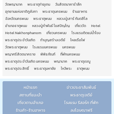
วัดพญานาค
พระธาตุท่าอุเทน
วันสัตตนาคารำลึก
อุทยานแห่งชาติภูลังกา
พระธาตุนครพนม
ร้านอาหาร
จังหวัดนครพนม
พระธาตุพนม
หลวงปู่เสาร์ กันตสีโล
อำเภอธาตุพนม
หลวงปู่คำพันธ์ โฆสปัญโญ
เที่ยววัด
Hotel
Hotel Nakhonphanom
เที่ยวนครพนม
โรงแรมติดแม่น้ำโขง
พระธาตุประจำวันเกิด
ทำบุญสร้างเจดีย์
ไหลเรือไฟ
วัดพระธาตุพนม
โรงแรมนครพนม
นครพนม
พญาศรีสัตตนาคราช
พิพิธภัณฑ์
ที่พักนครพนม
พระธาตุประจำวันเกิด นครพนม
พญานาค
พระธาตุเรณู
พระธาตุประสิทธิ์
พระธาตุมหาชัย
ไหว้พระ
ธาตุพนม
หน้าแรก
ข่าวประชาสัมพันธ์
สถานที่แนะนำ
พระธาตุเจดีย์
เที่ยวตามอำเภอ
โรงแรม รีสอร์ท ที่พัก
ร้านค้า-ร้านอาหาร
ลงโฆษณาฟรี