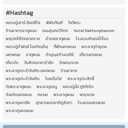
#Hashtag
หลวงปู่เสาร์ กันตสีโล
พิพิธภัณฑ์
ไหว้พระ
ร้านอาหารธาตุพนม
ถนนสุนทรวิจิตร
Hotel Nakhonphanom
พญาศรีสัตตนาคราช
อำเภอธาตุพนม
โรงแรมติดแม่น้ำโขง
หลวงปู่คำพันธ์ โฆสปัญโญ
ที่พักนครพนม
พระธาตุท่าอุเทน
นครพนม
ธาตุพนม
ทำบุญสร้างเจดีย์
เที่ยวนครพนม
เที่ยววัด
วันสัตตนาคารำลึก
วัดพญานาค
พระธาตุประจำวันเกิด นครพนม
ร้านอาหาร
พระธาตุประจำวันเกิด
ไหลเรือไฟ
พระธาตุประสิทธิ์
วัดพระธาตุพนม
พระธาตุเรณู
หลวงปู่มั่น ภูริทัตโต
จังหวัดนครพนม
Hotel
พระธาตุพนม
พญานาค
พระธาตุมหาชัย
อุทยานแห่งชาติภูลังกา
โรงแรมนครพนม
พระธาตุนครพนม