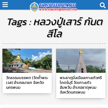
Tags : หลวงปู่เสาร์ กันต
สีโล
วัดธรรมบรรพต (วัดถ้ำพระ
พระธาตุมิ่งเมืองเกาะแก้วศรี
เวส) อำเภอนาแก จังหวัด
โคตร์บุรี วัดเกาะแก้ว
นครพนม
อัมพวัน อำเภอธาตุพนม
จังหวัดนครพนม