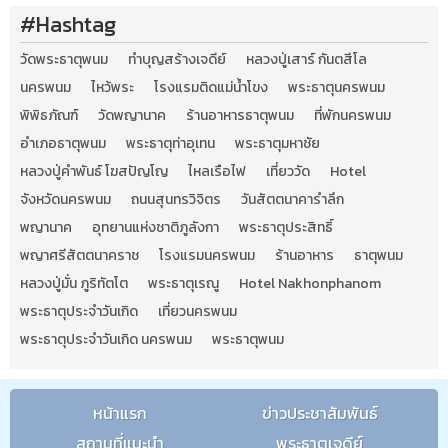
#Hashtag
วัดพระธาตุพนม
ทำบุญสร้างเจดีย์
หลวงปู่เสาร์ กันตสีโล
นครพนม
ไหว้พระ
โรงแรมติดแม่น้ำโขง
พระธาตุนครพนม
พิพิธภัณฑ์
วัดพญานาค
ร้านอาหารธาตุพนม
ที่พักนครพนม
อำเภอธาตุพนม
พระธาตุท่าอุเทน
พระธาตุมหาชัย
หลวงปู่คำพันธ์ โฆสปัญโญ
ไหลเรือไฟ
เที่ยววัด
Hotel
จังหวัดนครพนม
ถนนสุนทรวิจิตร
วันสัตตนาคารำลึก
พญานาค
อุทยานแห่งชาติภูลังกา
พระธาตุประสิทธิ์
พญาศรีสัตตนาคราช
โรงแรมนครพนม
ร้านอาหาร
ธาตุพนม
หลวงปู่มั่น ภูริทัตโต
พระธาตุเรณู
Hotel Nakhonphanom
พระธาตุประจำวันเกิด
เที่ยวนครพนม
พระธาตุประจำวันเกิด นครพนม
พระธาตุพนม
หน้าแรก
ข่าวประชาสัมพันธ์
สถานที่แนะนำ
พระธาตุเจดีย์