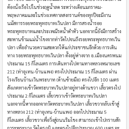
ต้องนั่งเรือไปในช่วงฤดูน้ำลด ระหว่างเดือนมกราคม-
พฤษภาคมและในช่วงเทศกาลสงกรานต์ของทุกปีจะมีงาน
นมัสการรอยพระพุทธบาทเวินปลา มีการสรงน้ำรอย
พระพุทธบาทและประเพณีรดน้ำดำหัว นอกจากนี้ยังมีการสร้าง
สะพานข้ามแม่น้ำโขงจากท่าวัดไปจนถึงรอยพระพุทธบาทเวิน
ปลา เพื่ออำนวยความสะดวกให้แก่ประชาชนอีกด้วย การเดิน
ทาง รอยพระพุทธบาทเวินปลา ตั้งอยู่ห่างจาก อ.เมืองนครพนม
ประมาณ 15 กิโลเมตร การเดินทางไปตามทางหลวงหมายเลข
212 (ท่าอุเทน-บ้านแพง) ตรงไปประมาณ 15 กิโลเมตร ผ่าน
โรงเรียนบ้านเวินพระบาท (ด้านซ้ายมือ) ตรงไปอีก 100 เมตร
สังเกตทางเข้าวัดพระบาทเวินปลาอยู่ทางด้านขวา เลี้ยวตรงไป
ประมาณ 2 กิโลเมตร เลี้ยวขวาเข้าวัดพระบาทเวินปลา
นอกจากนี้หากออกจากวัดพระบาทเวินปลา เลี้ยวขวากลับเข้าสู่
ทางหลวง 212 (ท่าอุเทน-บ้านแพง) ออกไปประมาณ 5
กิโลเมตร เลี้ยวขวาเพื่อวิ่งสู่ถนนริมโขง สามารถเข้าไปกราบสัก
การะพระบาง วัดไตรภูมิ และตรงไปอีกประมาณ 600 เมตร จะ