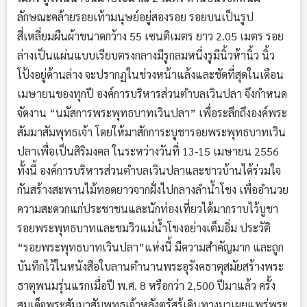
ลักษณะคล้ายรอยเท้ามนุษย์อยู่สองรอย รอยบนเป็นรูป
สี่เหลี่ยมผืนผ้าขนาดกว้าง 55 เซนติเมตร ยาว 2.05 เมตร รอย
ล่างเป็นแผ่นแบบเรียบตรงกลางมีรูกลมหนึ่งรูมีนิ้วห้านิ้ว นิ้ว
โป้งอยู่ด้านล่าง จะปรากฏในช่วงหน้าแล้งและชัดที่สุดในเดือน
เมษายนของทุกปี องค์การบริหารส่วนตำบลเวินปลา จึงกำหนด
จัดงาน “นมัสการพระพุทธบาทเวินปลา” เพื่อระลึกถึงองค์พระ
สัมมาสัมพุทธเจ้า โดยให้มาสักการะบูชารอยพระพุทธบาทเวิน
ปลาเพื่อเป็นสิริมงคล ในระหว่างวันที่ 13-15 เมษายน 2556
ทั้งนี้ องค์การบริหารส่วนตำบลเวินปลาและชาวบ้านได้ร่วมใจ
กันสร้างสะพานไม้ทอดยาวจากฝั่งไปกลางลำน้ำโขง เพื่ออำนวย
ความสะดวกแก่ประชาชนและนักท่องเที่ยวได้มากราบไว้บูชา
รอยพระพุทธบาทและชมวิวแม่น้ำโขงอย่างเต็มอิ่ม ประวัติ
“รอยพระพุทธบาทเวินปลา”แห่งนี้ มีความสำคัญมาก และถูก
บันทึกไว้ในหนังสือใบลานตำนานพระอุรังคธาตุสมัยสร้างพระ
ธาตุพนมรุ่นแรกเมื่อปี พ.ศ. 8 หรือกว่า 2,500 ปีมาแล้ว ครั้ง
สมเด็จพระสัมมาสัมพุทธเจ้าหลังตรัสรู้เดินทางมาเผยแพร่พระ