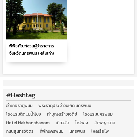
พิพิธภัณฑ์จวนผู้ว่าราชการ
จังหวัดนครพนม (หลังเก่า)
#Hashtag
อำเภอธาตุพนม
พระธาตุประจำวันเกิด นครพนม
โรงแรมติดแม่น้ำโขง
ทำบุญสร้างเจดีย์
โรงแรมนครพนม
Hotel Nakhonphanom
เที่ยววัด
ไหว้พระ
วัดพญานาค
ถนนสุนทรวิจิตร
ที่พักนครพนม
นครพนม
ไหลเรือไฟ