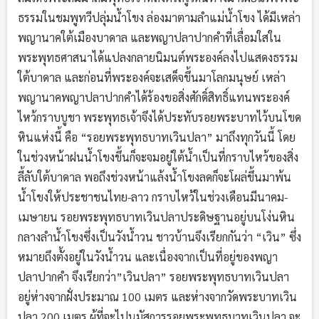
ธรรมในชมพูทวีปลุ่มน้ำโขง ล่องมาตามลำแม่น้ำโขง ได้มีเหล่า
พญานาคใต้เมืองบาดาล และพญาปลาปากคำที่เลื่อมใสใน
พระพุทธศาสนาได้แปลงกลายนิมนต์พระองค์ลงไปแสดงธรรม
ใต้บาดาล และก่อนที่พระองค์จะเสด็จขึ้นมาโลกมนุษย์ เหล่า
พญานาคพญาปลาปากคำได้ร้องขอสิ่งศักดิ์สิทธิ์แทนพระองค์
ไหว้กราบบูชา พระพุทธเจ้าจึงได้ประทับรอยพระบาทไว้บนโขด
หินแห่งนี้ คือ “รอยพระพุทธบาทเวินปลา” มาถึงทุกวันนี้ โดย
ในช่วงหน้าฝนน้ำโขงขึ้นก็จะจมอยู่ใต้น้ำเป็นที่กราบไหว้ของสิ่ง
ลี้ลับใต้บาดาล พอถึงช่วงหน้าแล้งน้ำโขงลดก็จะโผล่ขึ้นมาพ้น
น้ำโขงให้ประชาชนไทย-ลาว กราบไหว้ในช่วงเดือนมีนาคม-
เมษายน รอยพระพุทธบาทเวินปลาประดิษฐานอยู่บนโง่นหิน
กลางลำน้ำโขงซึ่งเป็นวังน้ำวน ชาวบ้านจึงเรียกกันว่า “เวิน” ซึ่ง
หมายถึงตั้งอยู่ในวังน้ำวน และเนื่องจากเป็นที่อยู่ของพญา
ปลาปากคำ จึงเรียกว่า”เวินปลา” รอยพระพุทธบาทเวินปลา
อยู่ห่างจากฝั่งประมาณ 100 เมตร และห่างจากวัดพระบาทเวิน
ปลา 200 เมตร ผู้ที่จะไปนมัสการรอยพระพุทธบาทเวินปลา จะ