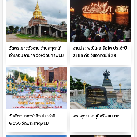
วัดพระธาตุวังจาน ตำบลกุตาไก้
งานประเพณีไหลเรือไฟ ประจำปี
อำเภอปลาปาก จังหวัดนครพนม
2566 คือ วันอาทิตย์ที่ 29
ตุลาคม 2566
วันสัตตนาคารำลึก ประจำปี
พระพุทธมหามุนีศรีพนมนาถ
๒๕๖๖ วัดพระธาตุพนม
วรมหาวิหาร จ.นครพนม