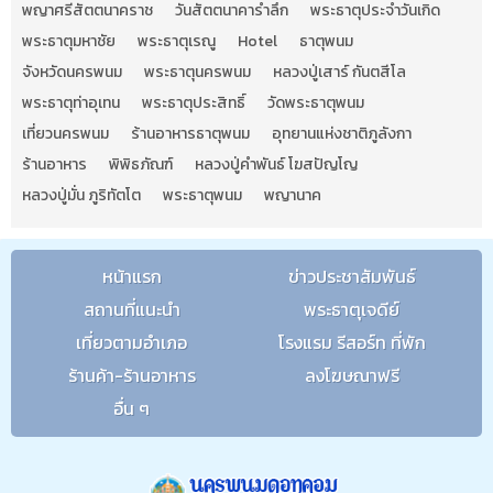
พญาศรีสัตตนาคราช
วันสัตตนาคารำลึก
พระธาตุประจำวันเกิด
พระธาตุมหาชัย
พระธาตุเรณู
Hotel
ธาตุพนม
จังหวัดนครพนม
พระธาตุนครพนม
หลวงปู่เสาร์ กันตสีโล
พระธาตุท่าอุเทน
พระธาตุประสิทธิ์
วัดพระธาตุพนม
เที่ยวนครพนม
ร้านอาหารธาตุพนม
อุทยานแห่งชาติภูลังกา
ร้านอาหาร
พิพิธภัณฑ์
หลวงปู่คำพันธ์ โฆสปัญโญ
หลวงปู่มั่น ภูริทัตโต
พระธาตุพนม
พญานาค
หน้าแรก
ข่าวประชาสัมพันธ์
สถานที่แนะนำ
พระธาตุเจดีย์
เที่ยวตามอำเภอ
โรงแรม รีสอร์ท ที่พัก
ร้านค้า-ร้านอาหาร
ลงโฆษณาฟรี
อื่น ๆ