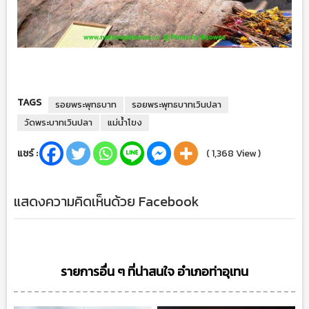
TAGS
รอยพระพุทธบาท
รอยพระพุทธบาทเวินปลา
วัดพระบาทเวินปลา
แม่น้ำโขง
แชร์ :
( 1,368 View )
แสดงความคิดเห็นด้วย Facebook
รายการอื่น ๆ ที่น่าสนใจ อำเภอท่าอุเทน