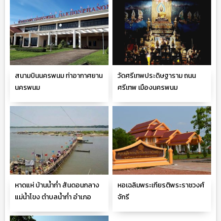
สนามบินนครพนม ท่าอากาศยาน
วัดศรีเทพประดิษฐาราม ถนน
นครพนม
ศรีเทพ เมืองนครพนม
หาดแห่ บ้านน้ำก่ำ สันดอนกลาง
หอเฉลิมพระเกียรติพระราชวงศ์
แม่น้ำโขง ตำบลน้ำก่ำ อำเภอ
จักรี
ธาตุพนม