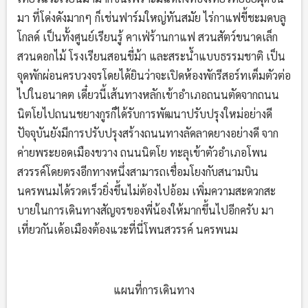
มา ที่โด่งดังมากๆ ก็เช่นฟาร์มใหญ่ทันสมัย ไร่กาแฟขี้ชะมดบลู
โกลด์ เป็นทั้งศูนย์เรียนรู้ คาเฟ่ร้านกาแฟ สวนสัตว์ขนาดเล็ก
สวนดอกไม้ โรงเรียนสอนขี่ม้า และสระน้ำแบบธรรมชาติ เป็น
จุดพักผ่อนครบวงจรโดยได้ยินว่าจะเปิดห้องพักรีสอร์ทเต็มตัวต่อ
ไปในอนาคต เดี๋ยวนี้เส้นทางหลักเข้าอำเภอถนนตัดจากถนน
นิตโยไปถนนชยางกูรก็ได้รับการพัฒนาปรับปรุงใหม่อย่างดี
ปัจจุบันยังมีการปรับปรุงสร้างถนนทางลัดลาดยางอย่างดี จาก
ค่ายพระยอดเมืองขวาง ถนนนิตโย ทะลุเข้าตัวอำเภอโพน
สวรรค์โดยตรงอีกทางหนึ่งสามารถเชื่อมโยงกับสนามบิน
นครพนมได้รวดเร็วยิ่งขึ้นไม่ต้องไปอ้อม เพิ่มความสะดวกสะ
บายในการเดินทางสัญจรของพี่น้องให้มากขึ้นไปอีกครับ มา
เที่ยวกันเด้อเมืองต้องแวะที่นี่โพนสวรรค์ นครพนม
แผนที่การเดินทาง