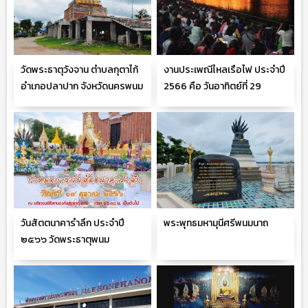
วัดพระธาตุวังจาน ตำบลกุตาไก้
งานประเพณีไหลเรือไฟ ประจำปี
อำเภอปลาปาก จังหวัดนครพนม
2566 คือ วันอาทิตย์ที่ 29
ตุลาคม 2566
วันสัตตนาคารำลึก ประจำปี
พระพุทธมหามุนีศรีพนมนาถ
๒๕๖๖ วัดพระธาตุพนม
วรมหาวิหาร จ.นครพนม