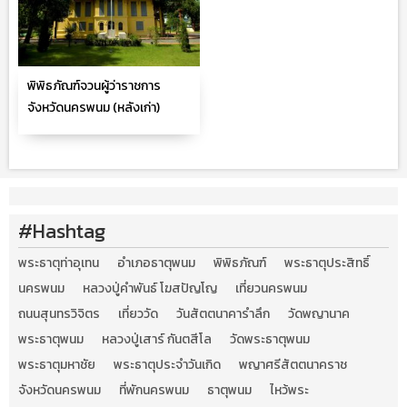
พิพิธภัณฑ์จวนผู้ว่าราชการ
จังหวัดนครพนม (หลังเก่า)
#Hashtag
พระธาตุท่าอุเทน
อำเภอธาตุพนม
พิพิธภัณฑ์
พระธาตุประสิทธิ์
นครพนม
หลวงปู่คำพันธ์ โฆสปัญโญ
เที่ยวนครพนม
ถนนสุนทรวิจิตร
เที่ยววัด
วันสัตตนาคารำลึก
วัดพญานาค
พระธาตุพนม
หลวงปู่เสาร์ กันตสีโล
วัดพระธาตุพนม
พระธาตุมหาชัย
พระธาตุประจำวันเกิด
พญาศรีสัตตนาคราช
จังหวัดนครพนม
ที่พักนครพนม
ธาตุพนม
ไหว้พระ