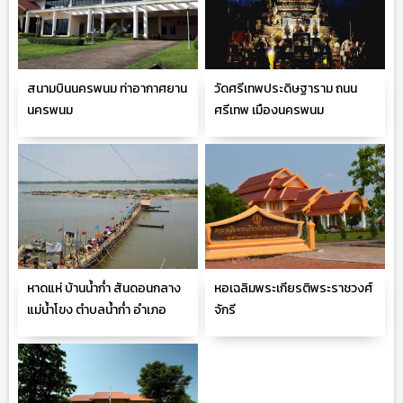
สนามบินนครพนม ท่าอากาศยาน
วัดศรีเทพประดิษฐาราม ถนน
นครพนม
ศรีเทพ เมืองนครพนม
หาดแห่ บ้านน้ำก่ำ สันดอนกลาง
หอเฉลิมพระเกียรติพระราชวงศ์
แม่น้ำโขง ตำบลน้ำก่ำ อำเภอ
จักรี
ธาตุพนม