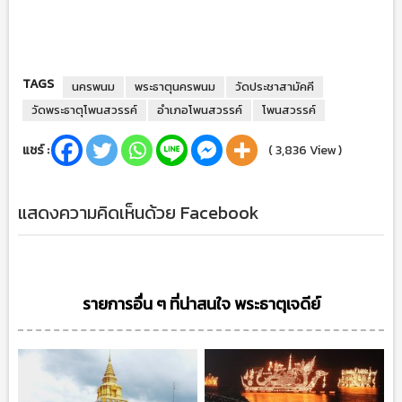
TAGS
นครพนม
พระธาตุนครพนม
วัดประชาสามัคคี
วัดพระธาตุโพนสวรรค์
อำเภอโพนสวรรค์
โพนสวรรค์
แชร์ :
( 3,836 View )
แสดงความคิดเห็นด้วย Facebook
รายการอื่น ๆ ที่น่าสนใจ พระธาตุเจดีย์