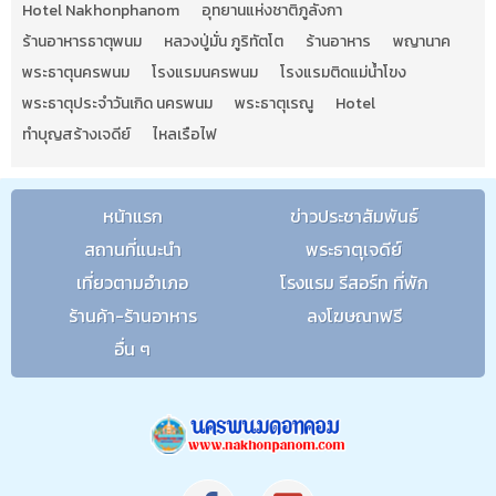
Hotel Nakhonphanom
อุทยานแห่งชาติภูลังกา
ร้านอาหารธาตุพนม
หลวงปู่มั่น ภูริทัตโต
ร้านอาหาร
พญานาค
พระธาตุนครพนม
โรงแรมนครพนม
โรงแรมติดแม่น้ำโขง
พระธาตุประจำวันเกิด นครพนม
พระธาตุเรณู
Hotel
ทำบุญสร้างเจดีย์
ไหลเรือไฟ
หน้าแรก
ข่าวประชาสัมพันธ์
สถานที่แนะนำ
พระธาตุเจดีย์
เที่ยวตามอำเภอ
โรงแรม รีสอร์ท ที่พัก
ร้านค้า-ร้านอาหาร
ลงโฆษณาฟรี
อื่น ๆ