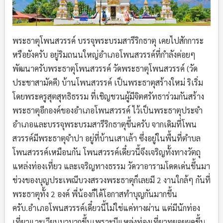
พระธาตุโพนสวรรค์ บรรจุพระบรมสารีริกธาตุ เคยไปสักการะ
หรือยังครับ อยู่ริมถนนใหญ่อำเภอโพนสวรรค์ที่กำลังค่อยๆ
พัฒนาครับพระธาตุโพนสวรรค์ วัดพระธาตุโพนสวรรค์ (วัด
ประชาสามัคคี) บ้านโพนสวรรค์ เป็นพระธาตุสร้างใหม่ ริเริ่ม
โดยพระครูสุตสุทธิธรรม ที่เชิญชวนผู้มีจิตศรัทธาร่วมกันสร้าง
พระธาตุอีกองค์ของอำเภอโพนสวรรค์ ไว้เป็นพระธาตุประจำ
อำเภอและบรรจุพระบรมสารีริกธาตุขึ้นครับ จากเดิมที่โพน
สวรรค์มีพระธาตุจำปา อยู่ที่บ้านเสาเล้า ซึ่งอยู่ในพื้นที่ตำบล
โพนสวรรค์เหมือนกัน โพนสวรรค์เดี๋ยวนี้จึงเจริญทั้งทางวัตถุ
แหล่งท่องเที่ยว และเจริญทางธรรม วัดวาอารามโดดเด่นขึ้นมา
ช่วงของบุญประเพณีบวงสรวงพระธาตุก็เลยมี 2 งานใกล้ๆ กันที่
พระธาตุทั้ง 2 องค์ พี่น้องก็ได้โอกาสทำบุญกันมากขึ้น
ครับ.อำเภอโพนสวรรค์เดี๋ยวนี้ไม่ใช่แค่ทางผ่าน แต่มีนักท่อง
เที่ยวแวะเวียนมามากขึ้นเพราะมีแหล่งท่องเที่ยวทยอยผุดขึ้น