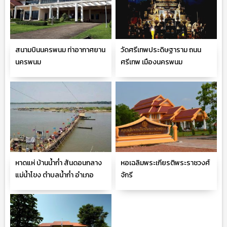
สนามบินนครพนม ท่าอากาศยาน
วัดศรีเทพประดิษฐาราม ถนน
นครพนม
ศรีเทพ เมืองนครพนม
หาดแห่ บ้านน้ำก่ำ สันดอนกลาง
หอเฉลิมพระเกียรติพระราชวงศ์
แม่น้ำโขง ตำบลน้ำก่ำ อำเภอ
จักรี
ธาตุพนม