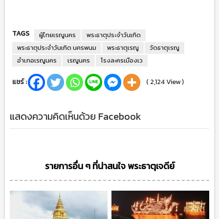
TAGS
ผู้ไทยเรณูนคร
พระธาตุประจำวันเกิด
พระธาตุประจำวันเกิด นครพนม
พระธาตุเรณู
วัดธาตุเรณู
อำเภอเรณูนคร
เรณูนคร
โรงละครเมืองเว
แชร์ :
( 2,124 View )
แสดงความคิดเห็นด้วย Facebook
รายการอื่น ๆ ที่น่าสนใจ พระธาตุเจดีย์