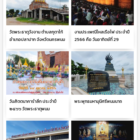
วัดพระธาตุวังจาน ตำบลกุตาไก้
งานประเพณีไหลเรือไฟ ประจำปี
อำเภอปลาปาก จังหวัดนครพนม
2566 คือ วันอาทิตย์ที่ 29
ตุลาคม 2566
วันสัตตนาคารำลึก ประจำปี
พระพุทธมหามุนีศรีพนมนาถ
๒๕๖๖ วัดพระธาตุพนม
วรมหาวิหาร จ.นครพนม