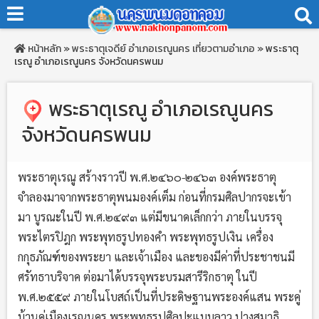
หน้าหลัก
»
พระธาตุเจดีย์
อำเภอเรณูนคร
เที่ยวตามอำเภอ
»
พระธาตุ
เรณู อำเภอเรณูนคร จังหวัดนครพนม
พระธาตุเรณู อำเภอเรณูนคร
จังหวัดนครพนม
พระธาตุเรณู สร้างราวปี พ.ศ.๒๔๖๐-๒๔๖๓ องค์พระธาตุ
จำลองมาจากพระธาตุพนมองค์เต็ม ก่อนที่กรมศิลปากรจะเข้า
มา บูรณะในปี พ.ศ.๒๔๙๓ แต่มีขนาดเล็กกว่า ภายในบรรจุ
พระไตรปิฎก พระพุทธรูปทองคำ พระพุทธรูปเงิน เครื่อง
กกุธภัณฑ์ของพระยา และเจ้าเมือง และของมีค่าที่ประชาชนมี
ศรัทธาบริจาค ต่อมาได้บรรจุพระบรมสารีริกธาตุ ในปี
พ.ศ.๒๕๕๙ ภายในโบสถ์เป็นที่ประดิษฐานพระองค์แสน พระคู่
บ้านคู่เมืองเรณูนคร พระพุทธรูปศิลปะแบบลาว ปางสมาธิ