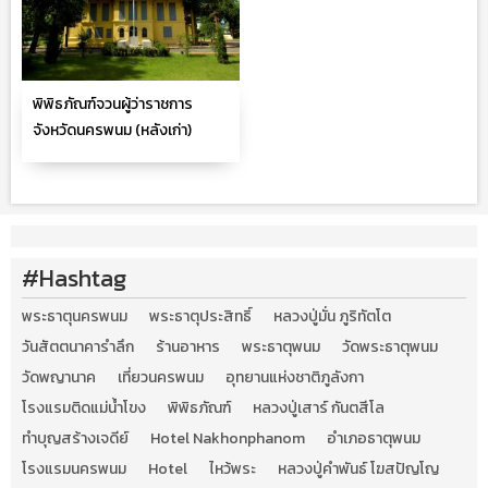
พิพิธภัณฑ์จวนผู้ว่าราชการ
จังหวัดนครพนม (หลังเก่า)
#Hashtag
พระธาตุนครพนม
พระธาตุประสิทธิ์
หลวงปู่มั่น ภูริทัตโต
วันสัตตนาคารำลึก
ร้านอาหาร
พระธาตุพนม
วัดพระธาตุพนม
วัดพญานาค
เที่ยวนครพนม
อุทยานแห่งชาติภูลังกา
โรงแรมติดแม่น้ำโขง
พิพิธภัณฑ์
หลวงปู่เสาร์ กันตสีโล
ทำบุญสร้างเจดีย์
Hotel Nakhonphanom
อำเภอธาตุพนม
โรงแรมนครพนม
Hotel
ไหว้พระ
หลวงปู่คำพันธ์ โฆสปัญโญ