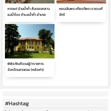
หาดแห่ บ้านน้ำก่ำ สันดอนกลาง
หอเฉลิมพระเกียรติพระราชวงศ์
แม่น้ำโขง ตำบลน้ำก่ำ อำเภอ
จักรี
ธาตุพนม
พิพิธภัณฑ์จวนผู้ว่าราชการ
จังหวัดนครพนม (หลังเก่า)
#Hashtag