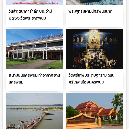
วันสัตตนาคารำลึก ประจำปี
พระพุทธมหามุนีศรีพนมนาถ
๒๕๖๖ วัดพระธาตุพนม
วรมหาวิหาร จ.นครพนม
สนามบินนครพนม ท่าอากาศยาน
วัดศรีเทพประดิษฐาราม ถนน
นครพนม
ศรีเทพ เมืองนครพนม