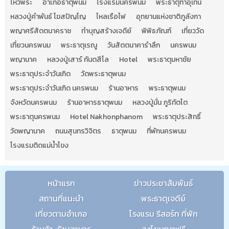
ไหว้พระ
อำเภอธาตุพนม
โรงแรมนครพนม
พระธาตุท่าอุเทน
หลวงปู่คำพันธ์ โฆสปัญโญ
ไหลเรือไฟ
อุทยานแห่งชาติภูลังกา
พญาศรีสัตตนาคราช
ทำบุญสร้างเจดีย์
พิพิธภัณฑ์
เที่ยววัด
เที่ยวนครพนม
พระธาตุเรณู
วันสัตตนาคารำลึก
นครพนม
พญานาค
หลวงปู่เสาร์ กันตสีโล
Hotel
พระธาตุมหาชัย
พระธาตุประจำวันเกิด
วัดพระธาตุพนม
พระธาตุประจำวันเกิด นครพนม
ร้านอาหาร
พระธาตุพนม
จังหวัดนครพนม
ร้านอาหารธาตุพนม
หลวงปู่มั่น ภูริทัตโต
พระธาตุนครพนม
Hotel Nakhonphanom
พระธาตุประสิทธิ์
วัดพญานาค
ถนนสุนทรวิจิตร
ธาตุพนม
ที่พักนครพนม
โรงแรมติดแม่น้ำโขง
หน้าแรก
ข่าวประชาสัมพันธ์
สถานที่แนะนำ
พระธาตุเจดีย์
เที่ยวตามอำเภอ
โรงแรม รีสอร์ท ที่พัก