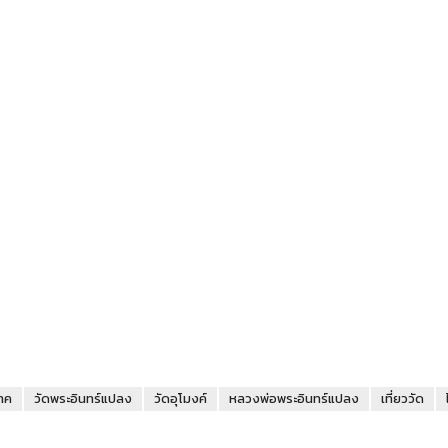
าค
วัดพระอินทร์แปลง
วัดอุโมงค์
หลวงพ่อพระอินทร์แปลง
เที่ยววัด