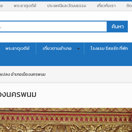
ภอ
พระธาตุเจดีย์
ประเพณีและวัฒนธรรม
เกี่ยวกับเรา
ติด
พระธาตุเจดีย์
เที่ยวตามอำเภอ
โรงแรม รีสอร์ท ที่พัก
ร์แปลง อำเภอเมืองนครพนม
มืองนครพนม