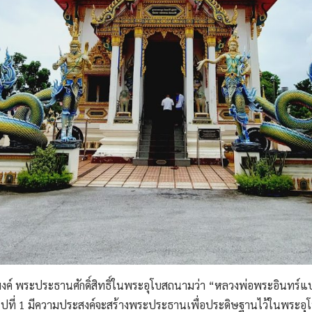
วัดอุโมงค์ พระประธานศักดิ์สิทธิ์ในพระอุโบสถนามว่า “หลวงพ่อพระอิน
ูปที่ 1 มีความประสงค์จะสร้างพระประธานเพื่อประดิษฐานไว้ในพระอุโบส