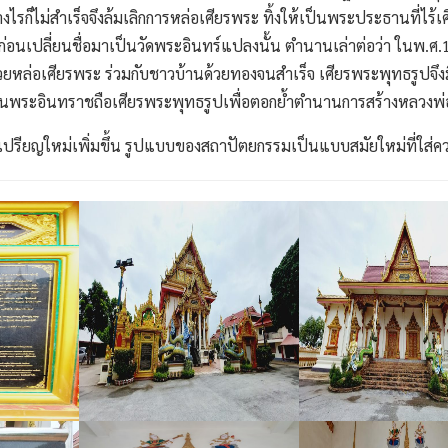
ก็ไม่สำเร็จจึงล้มเลิกการหล่อเศียรพระ ทิ้งให้เป็นพระประธานที่ไร้เศีย
งค์ ก่อนเปลี่ยนชื่อมาเป็นวัดพระอินทร์แปลงนั้น ตำนานเล่าต่อว่า ในพ.
ล่อเศียรพระ ร่วมกับชาวบ้านด้วยทองจนสำเร็จ เศียรพระพุทธรูปจึงม
่รูปปั้นพระอินทราชถือเศียรพระพุทธรูปเพื่อตอกย้ำตำนานการสร้างหลวง
ปรียญใหม่เพิ่มขึ้น รูปแบบของสถาปัตยกรรมเป็นแบบสมัยใหม่ที่ใส่คว