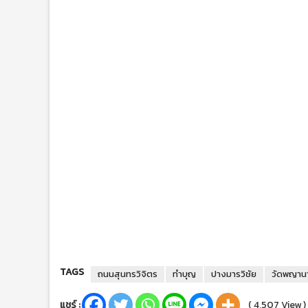
TAGS
ถนนสุนทรวิจิตร
ทำบุญ
ปางมารวิชัย
วัดพญาน
แชร์ :
( 4,507 View )